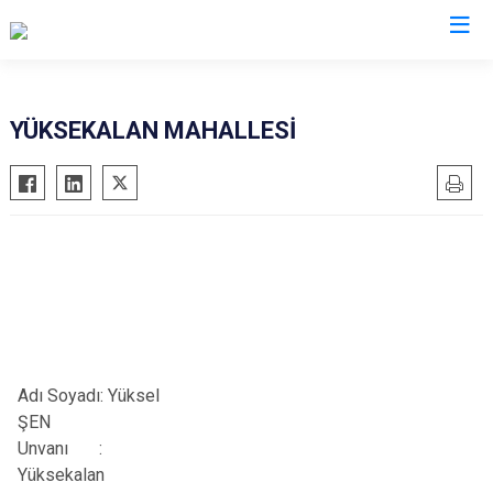
Antalya
YÜKSEKALAN MAHALLESİ
Akseki
Korkuteli
Alanya
Kumluca
Elmalı
Manavgat
Finike
Serik
Gazipaşa
Aksu
Gündoğmuş
Döşemealtı
İbradı
Kepez
Adı Soyadı:
Yüksel
Demre
Konyaaltı
ŞEN
Kaş
Muratpaşa
Unvanı
:
Yüksekalan
Kemer