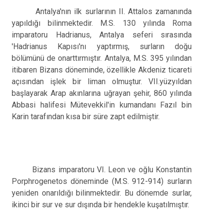
Antalya'nın ilk surlarının II. Attalos zamanında
yapıldığı bilinmektedir. M.S. 130 yılında Roma
imparatoru Hadrianus, Antalya seferi sırasında
'Hadrianus Kapısı'nı yaptırmış, surların doğu
bölümünü de onarttırmıştır. Antalya, M.S. 395 yılından
itibaren Bizans döneminde, özellikle Akdeniz ticareti
açısından işlek bir liman olmuştur. VII.yüzyıldan
başlayarak Arap akınlarına uğrayan şehir, 860 yılında
Abbasi halifesi Mütevekkil'in kumandanı Fazıl bin
Karin tarafından kısa bir süre zapt edilmiştir.
Bizans imparatoru VI. Leon ve oğlu Konstantin
Porphrogenetos döneminde (M.S. 912-914) surların
yeniden onarıldığı bilinmektedir. Bu dönemde surlar,
ikinci bir sur ve sur dışında bir hendekle kuşatılmıştır.