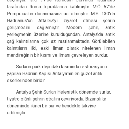
tarafından Roma topraklarına katılmıştır. M.Ö. 67'de
Pompeius'un donanmasına üs olmuştur. M.S. 130'da
Hadrianus'un Attaleia'yı ziyaret etmesi şehrin
gelişmesini sağlamıştır. Modern şehir, antik
yerleşmenin üzerine kurulduğundan, Antalya'da antik
çağ kalıntılarına çok az rastlanmaktadır. Görülebilen
kalıntıların ilki, eski liman olarak nitelenen liman
mendireğinin bir kısmı ve limanı çevreleyen surdur.
Surların park dışındaki kısmında restorasyonu
yapılan Hadrian Kapısı Antalya'nın en güzel antik
eserlerinden biridir.
Antalya Şehir Surları Helenistik dönemde surlar,
tiyatro plânlı şehrin etrafını çeviriyordu. Bizanslılar
döneminde ikinci bir sur ve hendekle takviye
edilmiştir.