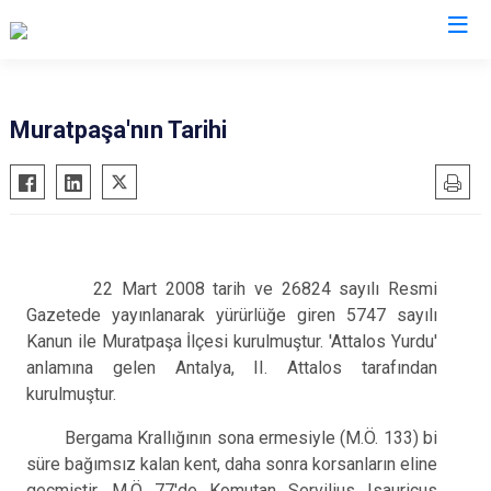
Antalya
Muratpaşa'nın Tarihi
Akseki
Korkuteli
Alanya
Kumluca
Elmalı
Manavgat
Finike
Serik
22 Mart 2008 tarih ve 26824 sayılı Resmi
Gazipaşa
Aksu
Gazetede yayınlanarak yürürlüğe giren 5747 sayılı
Kanun ile Muratpaşa İlçesi kurulmuştur. 'Attalos Yurdu'
Gündoğmuş
Döşemealtı
anlamına gelen Antalya, II. Attalos tarafından
İbradı
Kepez
kurulmuştur.
Demre
Konyaaltı
Bergama Krallığının sona ermesiyle (M.Ö. 133) bi
Kaş
Muratpaşa
süre bağımsız kalan kent, daha sonra korsanların eline
Kemer
geçmiştir. M.Ö 77'de Komutan Servilius Isauricus