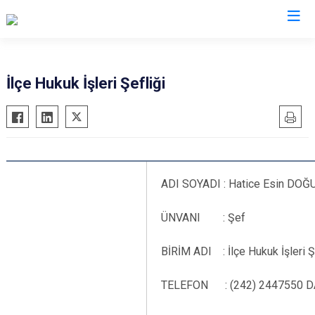
Antalya
İlçe Hukuk İşleri Şefliği
Akseki
Korkuteli
Alanya
Kumluca
Elmalı
Manavgat
Finike
Serik
ADI SOYADI : Hatice Esin DO
Gazipaşa
Aksu
ÜNVANI : Şef
Gündoğmuş
Döşemealtı
İbradı
Kepez
BİRİM ADI : İlçe Hukuk İşleri Ş
Demre
Konyaaltı
Kaş
TELEFON : (242) 2447550 DA
Muratpaşa
Kemer