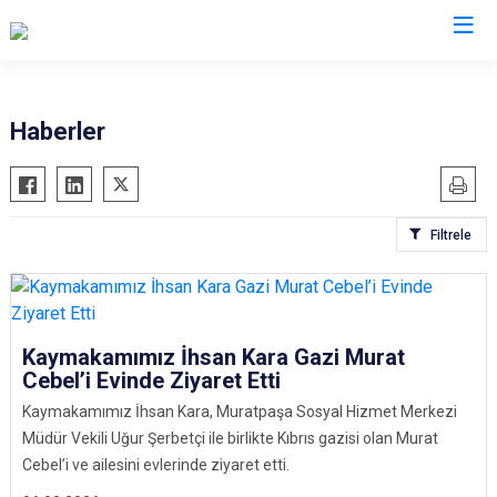
Antalya
Haberler
Akseki
Korkuteli
Alanya
Kumluca
Filtrele
Elmalı
Manavgat
Finike
Serik
Gazipaşa
Aksu
Gündoğmuş
Döşemealtı
Kaymakamımız İhsan Kara Gazi Murat
Cebel’i Evinde Ziyaret Etti
İbradı
Kepez
Kaymakamımız İhsan Kara, Muratpaşa Sosyal Hizmet Merkezi
Demre
Konyaaltı
Müdür Vekili Uğur Şerbetçi ile birlikte Kıbrıs gazisi olan Murat
Kaş
Muratpaşa
Cebel’i ve ailesini evlerinde ziyaret etti.
Kemer