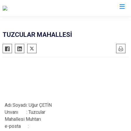
Antalya
TUZCULAR MAHALLESİ
Akseki
Korkuteli
Alanya
Kumluca
Elmalı
Manavgat
Finike
Serik
Gazipaşa
Aksu
Gündoğmuş
Döşemealtı
İbradı
Kepez
Adı Soyadı: Uğur ÇETİN
Demre
Konyaaltı
Unvanı
:
Tuzcular
Kaş
Muratpaşa
Mahallesi Muhtarı
e-posta :
Kemer