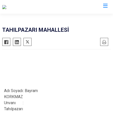
Antalya
TAHILPAZARI MAHALLESİ
Akseki
Korkuteli
Alanya
Kumluca
Elmalı
Manavgat
Finike
Serik
Gazipaşa
Aksu
Gündoğmuş
Döşemealtı
İbradı
Kepez
Adı Soyadı:
Bayram
Demre
Konyaaltı
KORKMAZ
Kaş
Muratpaşa
Unvanı
:
Tahılpazarı
Kemer