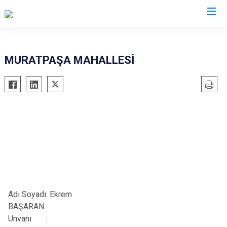
Antalya
MURATPAŞA MAHALLESİ
Akseki
Korkuteli
Alanya
Kumluca
Elmalı
Manavgat
Finike
Serik
Gazipaşa
Aksu
Gündoğmuş
Döşemealtı
İbradı
Kepez
Demre
Konyaaltı
Adı Soyadı: Ekrem
Kaş
Muratpaşa
BAŞARAN
Unvanı
:
Kemer