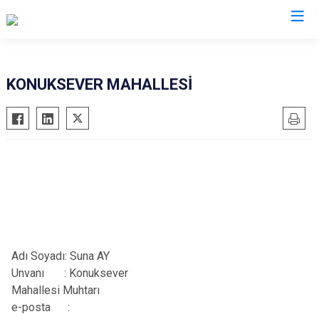
Antalya
KONUKSEVER MAHALLESİ
Akseki
Korkuteli
Alanya
Kumluca
Elmalı
Manavgat
Finike
Serik
Gazipaşa
Aksu
Gündoğmuş
Döşemealtı
İbradı
Kepez
Adı Soyadı: Suna AY
Demre
Konyaaltı
Unvanı
:
Konuksever
Kaş
Muratpaşa
Mahallesi Muhtarı
e-posta :
Kemer