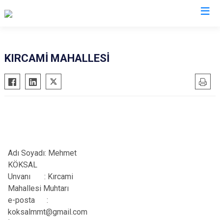
Antalya
KIRCAMİ MAHALLESİ
Akseki
Korkuteli
Alanya
Kumluca
Elmalı
Manavgat
Finike
Serik
Gazipaşa
Aksu
Adı Soyadı: Mehmet
Gündoğmuş
Döşemealtı
KÖKSAL
İbradı
Kepez
Unvanı
:
Kırcami
Demre
Konyaaltı
Mahallesi Muhtarı
Kaş
Muratpaşa
e-posta :
koksalmmt@gmail.com
Kemer