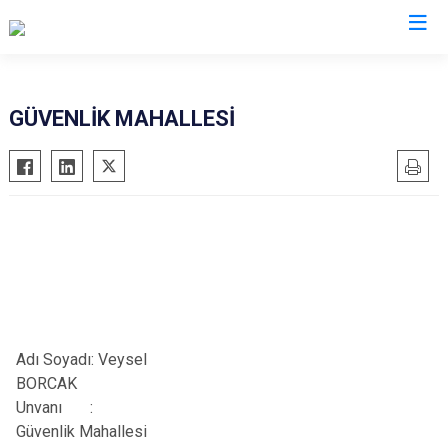
Antalya
GÜVENLİK MAHALLESİ
Akseki
Korkuteli
Alanya
Kumluca
Elmalı
Manavgat
Finike
Serik
Gazipaşa
Aksu
Gündoğmuş
Döşemealtı
İbradı
Kepez
Adı Soyadı:
Veysel
Demre
Konyaaltı
BORCAK
Kaş
Muratpaşa
Unvanı
:
Güvenlik
Mahallesi
Kemer