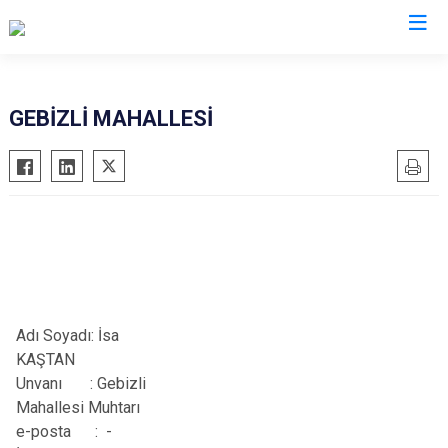
Antalya
GEBİZLİ MAHALLESİ
Akseki
Korkuteli
Alanya
Kumluca
Elmalı
Manavgat
Finike
Serik
Gazipaşa
Aksu
Gündoğmuş
Döşemealtı
Adı Soyadı:
İsa
İbradı
Kepez
KAŞTAN
Demre
Konyaaltı
Unvanı
:
Gebizli
Kaş
Muratpaşa
Mahallesi Muhtarı
e-posta : -
Kemer