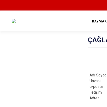
KAYMAK
ÇAĞL
Adı Soyad
Unvanı
e-posta 
İletişim
:
Adres
: Ç
MUR