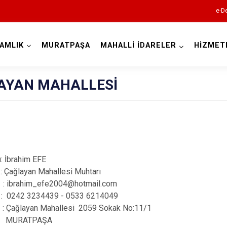
e-De
AMLIK
MURATPAŞA
MAHALLİ İDARELER
HİZMET
Antalya
AYAN MAHALLESİ
Akseki
Alanya
ı:
İbrahim EFE
Elmalı
:
Çağlayan Mahallesi Muhtarı
: ibrahim_efe2004@hotmail.com
Finike
 0242
3234439 - 0533 6214049
Gazipaşa
ağlayan Mahallesi 2059 Sokak No:11/1
Gündoğmuş
ATPAŞA