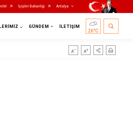
vlet
İçişleri Bakanlığı
Antalya
LERİMİZ
GÜNDEM
İLETİŞİM
26
°C
Korkuteli
Kumluca
Manavgat
Serik
Aksu
Döşemealtı