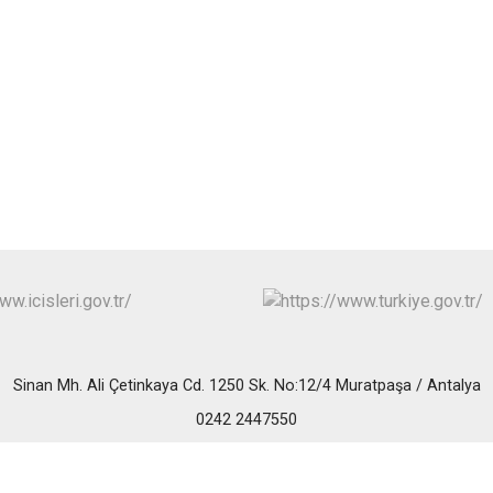
İbradı
Demre
Kaş
Kemer
Sinan Mh. Ali Çetinkaya Cd. 1250 Sk. No:12/4 Muratpaşa / Antalya
0242 2447550